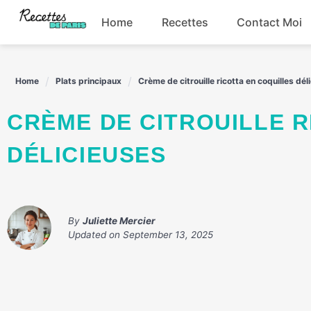
Skip
Home
Recettes
Contact Moi
to
content
Boissons
Home
Plats principaux
Crème de citrouille ricotta en coquilles dél
Entrées
CRÈME DE CITROUILLE RICOTTA EN COQUILLES
Plats principaux
DÉLICIEUSES
Snacks
By
Juliette Mercier
Updated on
September 13, 2025