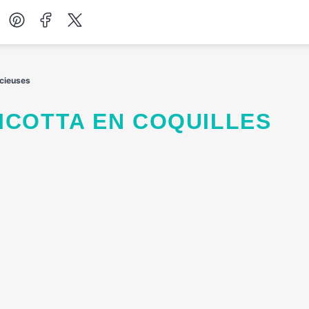
Desserts
icieuses
Petit-déjeuner
Salades
Soupes