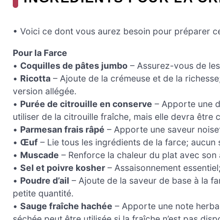
• Voici ce dont vous aurez besoin pour préparer ce
Pour la Farce
•
Coquilles de pâtes jumbo
– Assurez-vous de les c
•
Ricotta
– Ajoute de la crémeuse et de la richess
version allégée.
•
Purée de citrouille en conserve
– Apporte une d
utiliser de la citrouille fraîche, mais elle devra être
•
Parmesan frais râpé
– Apporte une saveur noiset
•
Œuf
– Lie tous les ingrédients de la farce; aucu
•
Muscade
– Renforce la chaleur du plat avec son
•
Sel et poivre kosher
– Assaisonnement essentiel;
•
Poudre d’ail
– Ajoute de la saveur de base à la farc
petite quantité.
•
Sauge fraîche hachée
– Apporte une note herbac
séchée peut être utilisée si la fraîche n’est pas disp