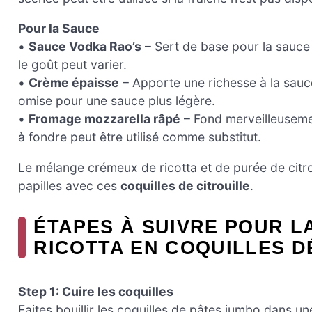
Pour la Sauce
•
Sauce Vodka Rao’s
– Sert de base pour la sauce 
le goût peut varier.
•
Crème épaisse
– Apporte une richesse à la sauce
omise pour une sauce plus légère.
•
Fromage mozzarella râpé
– Fond merveilleusemen
à fondre peut être utilisé comme substitut.
Le mélange crémeux de ricotta et de purée de citroui
papilles avec ces
coquilles de citrouille
.
ÉTAPES À SUIVRE POUR L
RICOTTA EN COQUILLES D
Step 1: Cuire les coquilles
Faites bouillir les coquilles de pâtes jumbo dans u