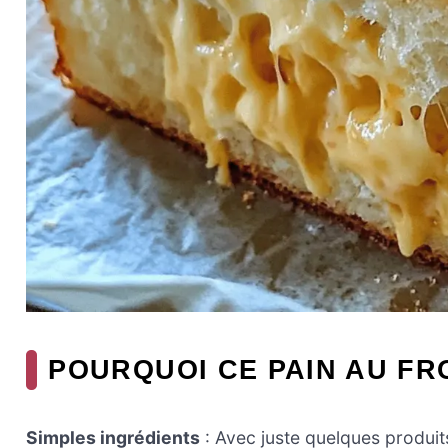
POURQUOI CE PAIN AU FR
Simples ingrédients
: Avec juste quelques produit