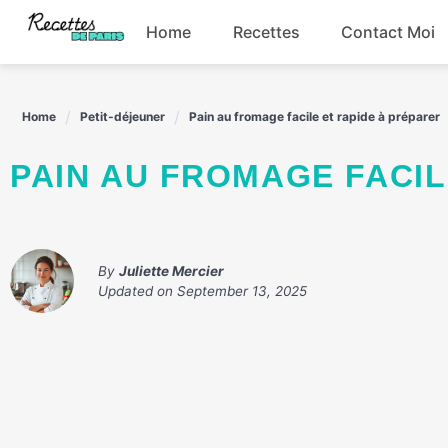
Skip
Home
Recettes
Contact Moi
to
content
Boissons
Home
Petit-déjeuner
Pain au fromage facile et rapide à préparer
Entrées
PAIN AU FROMAGE FACI
Plats principaux
Snacks
By
Juliette Mercier
Updated on
September 13, 2025