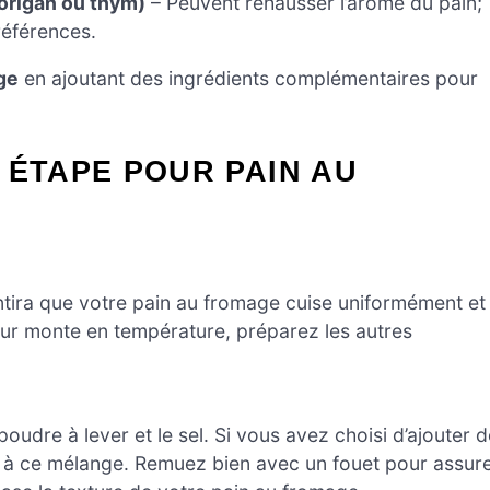
origan ou thym)
– Peuvent rehausser l’arôme du pain;
références.
ge
en ajoutant des ingrédients complémentaires pour
 ÉTAPE POUR PAIN AU
ntira que votre pain au fromage cuise uniformément et
our monte en température, préparez les autres
poudre à lever et le sel. Si vous avez choisi d’ajouter 
es à ce mélange. Remuez bien avec un fouet pour assur