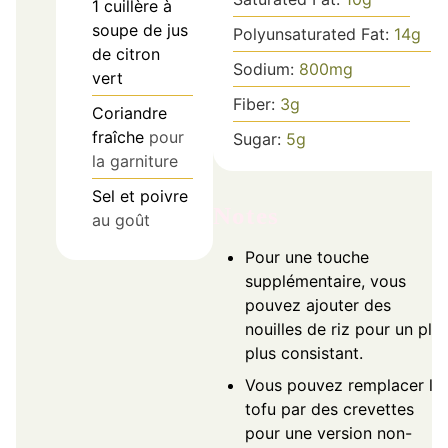
1
cuillère à
soupe de jus
Polyunsaturated Fat:
14
g
de citron
Sodium:
800
mg
vert
Fiber:
3
g
Coriandre
fraîche
pour
Sugar:
5
g
la garniture
Sel et poivre
Notes
au goût
Pour une touche
supplémentaire, vous
pouvez ajouter des
nouilles de riz pour un plat
plus consistant.
Vous pouvez remplacer le
tofu par des crevettes
pour une version non-