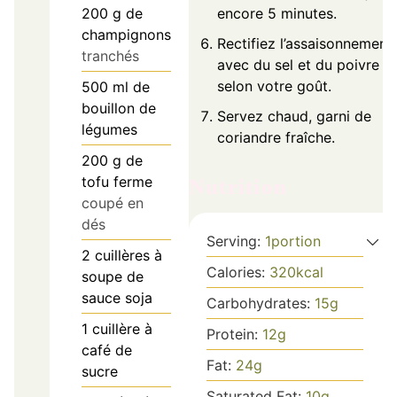
200
g
de
encore 5 minutes.
champignons
Rectifiez l’assaisonnement
tranchés
avec du sel et du poivre
selon votre goût.
500
ml
de
bouillon de
Servez chaud, garni de
légumes
coriandre fraîche.
200
g
de
tofu ferme
Nutrition
coupé en
dés
Serving:
1
portion
2
cuillères à
Calories:
320
kcal
soupe de
sauce soja
Carbohydrates:
15
g
1
cuillère à
Protein:
12
g
café de
Fat:
24
g
sucre
Saturated Fat:
10
g