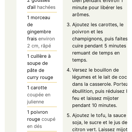
bien pendant environ 1
d’ail
hachées
minute pour libérer les
arômes.
1
morceau
de
Ajoutez les carottes, le
gingembre
poivron et les
frais
environ
champignons, puis faites
2 cm, râpé
cuire pendant 5 minutes e
remuant de temps en
1
cuillère à
temps.
soupe de
Versez le bouillon de
pâte de
légumes et le lait de coco
curry rouge
dans la casserole. Portez 
1
carotte
ébullition, puis réduisez le
coupée en
feu et laissez mijoter
julienne
pendant 10 minutes.
1
poivron
Ajoutez le tofu, la sauce
rouge
coupé
soja, le sucre et le jus de
en dés
citron vert. Laissez mijoter