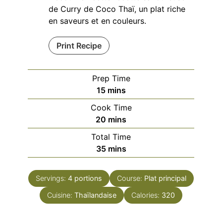
de Curry de Coco Thaï, un plat riche
en saveurs et en couleurs.
Print Recipe
Prep Time
minutes
15
mins
Cook Time
minutes
20
mins
Total Time
minutes
35
mins
Servings:
4
portions
Course:
Plat principal
Cuisine:
Thaïlandaise
Calories:
320