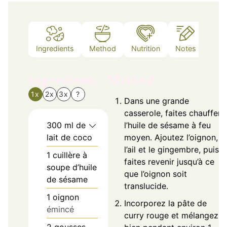
Ingredients
Method
Nutrition
Notes
Ingredients
Method
1x
2x
3x
?
Dans une grande
casserole, faites chauffer
300
ml
de
l’huile de sésame à feu
lait de coco
moyen. Ajoutez l’oignon,
l’ail et le gingembre, puis
1
cuillère à
faites revenir jusqu’à ce
soupe d’huile
que l’oignon soit
de sésame
translucide.
1
oignon
Incorporez la pâte de
émincé
curry rouge et mélangez
2
gousses