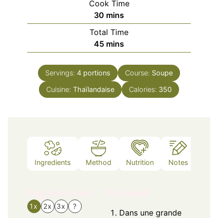
Cook Time
minutes
30
mins
Total Time
minutes
45
mins
Servings:
4
portions
Course:
Soupe
Cuisine:
Thaïlandaise
Calories:
350
Ingredients
Method
Nutrition
Notes
Ingredients
Method
1x
2x
3x
?
Dans une grande