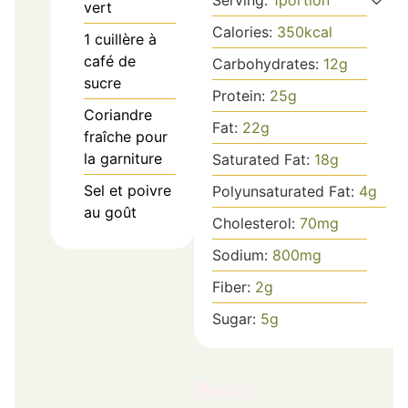
Serving:
1
portion
vert
Calories:
350
kcal
1
cuillère à
café de
Carbohydrates:
12
g
sucre
Protein:
25
g
Coriandre
Fat:
22
g
fraîche pour
la garniture
Saturated Fat:
18
g
Sel et poivre
Polyunsaturated Fat:
4
g
au goût
Cholesterol:
70
mg
Sodium:
800
mg
Fiber:
2
g
Sugar:
5
g
Notes