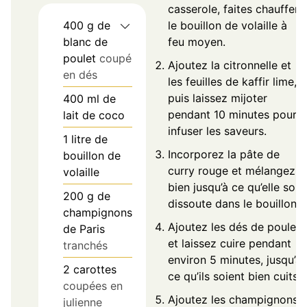
casserole, faites chauffer
400
g
de
le bouillon de volaille à
blanc de
feu moyen.
poulet
coupé
Ajoutez la citronnelle et
en dés
les feuilles de kaffir lime,
puis laissez mijoter
400
ml
de
pendant 10 minutes pour
lait de coco
infuser les saveurs.
1
litre de
Incorporez la pâte de
bouillon de
curry rouge et mélangez
volaille
bien jusqu’à ce qu’elle soit
200
g
de
dissoute dans le bouillon.
champignons
Ajoutez les dés de poulet
de Paris
et laissez cuire pendant
tranchés
environ 5 minutes, jusqu’à
2
carottes
ce qu’ils soient bien cuits.
coupées en
Ajoutez les champignons
julienne